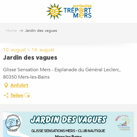
Aller
au
contenu
principal
Home
Jardin des vagues
10. august > 14. august
Jardin des vagues
Glisse Sensation Mers - Esplanade du Général Leclerc,
80350 Mers-les-Bains
Anfahrt
Ajouter aux favoris
Teilen