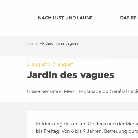
Aller
au
NACH LUST UND LAUNE
DAS REI
contenu
principal
Home
Jardin des vagues
3. august > 7. august
Jardin des vagues
Glisse Sensation Mers - Esplanade du Général Lecl
BESCHREIBUNG
Entdeckung des ersten Gleitens und der Meere
bis Freitag. Von 6 bis 9 Jahren. Betreuung dur