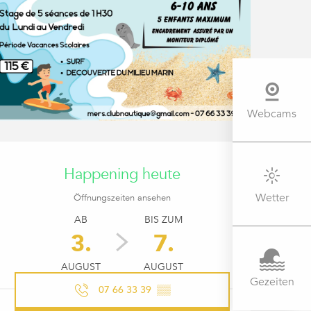
Webcams
ÖFFNUNGSZEITEN & KONTAK
Happening heute
Wetter
Öffnungszeiten ansehen
AB
BIS ZUM
3.
7.
AUGUST
AUGUST
Gezeiten
07 66 33 39
▒▒