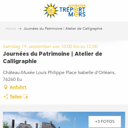
Aller
au
contenu
principal
Home
Journées du Patrimoine | Atelier de Calligraphie
Samstag 19. september von 10:00 bis zu 12:00
Journées du Patrimoine | Atelier de
Calligraphie
Château-Musée Louis Philippe Place Isabelle d'Orléans,
76260 Eu
Anfahrt
Ajouter aux favoris
Teilen
+3 FOTOS