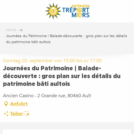
Aller
au
contenu
principal
Home
Journées du Patrimoine | Balade-découverte : gros plan sur les détails
du patrimoine bâti aultois
Sonntag 20. september von 15:00 bis zu 17:00
Journées du Patrimoine | Balade-
découverte : gros plan sur les détails du
patrimoine bâti aultois
Ancien Casino - 2 Grande rue, 80460 Ault
Anfahrt
Ajouter aux favoris
Teilen