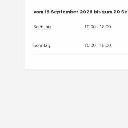
VOM
19 SEPTEMBER 2026
BIS ZUM
20 SEP
vom
19 September 2026
bis zum
20 Se
Samstag
10:00 - 18:00
Sonntag
10:00 - 18:00