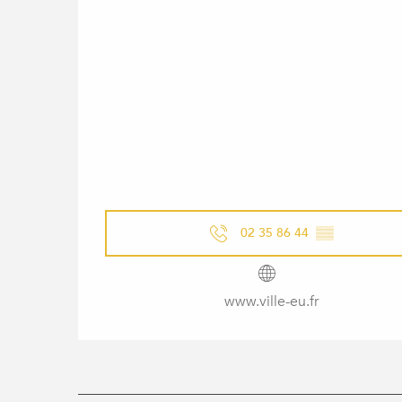
02 35 86 44
▒▒
www.ville-eu.fr