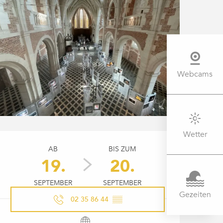
Webcams
Wetter
ÖFFNUNGSZEITEN & KONTAK
AB
BIS ZUM
19.
20.
SEPTEMBER
SEPTEMBER
Gezeiten
02 35 86 44
▒▒