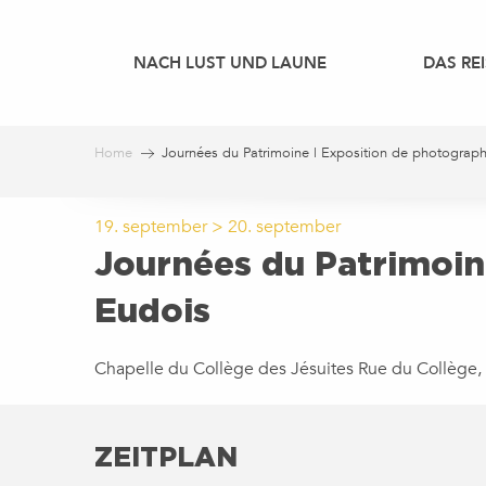
Aller
au
NACH LUST UND LAUNE
DAS REI
contenu
principal
Home
Journées du Patrimoine | Exposition de photograp
19. september > 20. september
Journées du Patrimoin
Eudois
Chapelle du Collège des Jésuites Rue du Collège,
ZEITPLAN