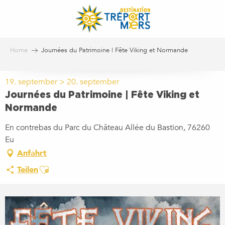
Aller
au
contenu
principal
Home
Journées du Patrimoine | Fête Viking et Normande
19. september > 20. september
Journées du Patrimoine | Fête Viking et
Normande
En contrebas du Parc du Château Allée du Bastion, 76260
Eu
Anfahrt
Ajouter aux favoris
Teilen