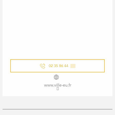
02 35 86 44
▒▒
www.ville-eu.fr