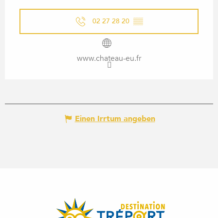
02 27 28 20
▒▒
www.chateau-eu.fr
Einen Irrtum angeben