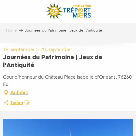
Aller
au
contenu
principal
Home
Journées du Patrimoine | Jeux de l'Antiquité
19. september > 20. september
Journées du Patrimoine | Jeux de
l'Antiquité
Cour d'honneur du Château Place Isabelle d'Orléans, 76260
Eu
Anfahrt
Ajouter aux favoris
Teilen