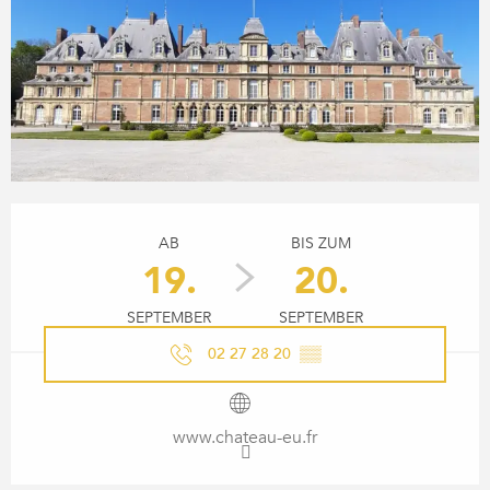
ÖFFNUNGSZEITEN & KONTA
AB
BIS ZUM
19.
20.
SEPTEMBER
SEPTEMBER
02 27 28 20
▒▒
www.chateau-eu.fr