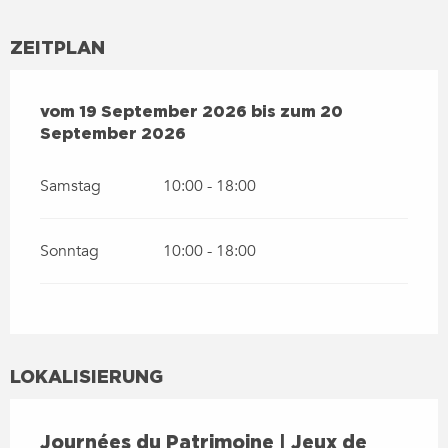
ZEITPLAN
VOM
19 SEPTEMBER 2026
BIS ZUM
20 SEPTEMBER 2
vom
19 September 2026
bis zum
20
September 2026
Samstag
10:00 - 18:00
Sonntag
10:00 - 18:00
LOKALISIERUNG
Journées du Patrimoine | Jeux de