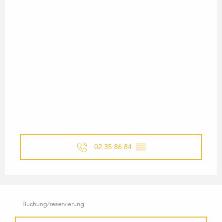
02 35 86 84
▒▒
Buchung/reservierung