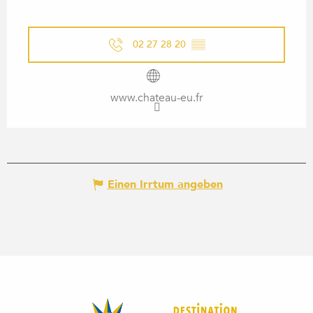
02 27 28 20
▒▒
www.chateau-eu.fr
Einen Irrtum angeben