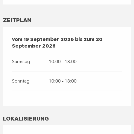
ZEITPLAN
VOM
19 SEPTEMBER 2026
BIS ZUM
20 SEPTEMBER 2
vom
19 September 2026
bis zum
20
September 2026
Samstag
10:00 - 18:00
Sonntag
10:00 - 18:00
LOKALISIERUNG