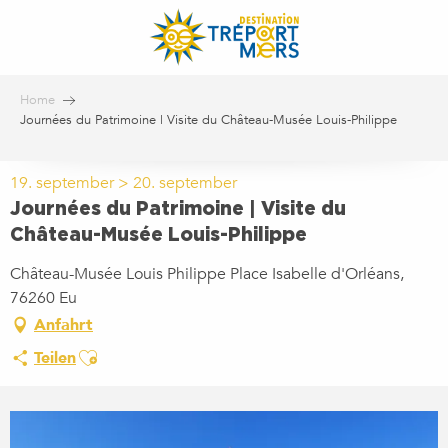
Aller
au
contenu
principal
Home
Journées du Patrimoine | Visite du Château-Musée Louis-Philippe
19. september > 20. september
Journées du Patrimoine | Visite du
Château-Musée Louis-Philippe
Château-Musée Louis Philippe Place Isabelle d'Orléans,
76260 Eu
Anfahrt
Ajouter aux favoris
Teilen