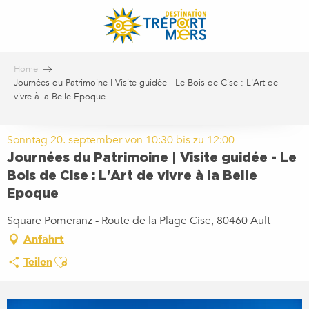
Aller
au
contenu
principal
Home
Journées du Patrimoine | Visite guidée - Le Bois de Cise : L'Art de
vivre à la Belle Epoque
Sonntag 20. september von 10:30 bis zu 12:00
Journées du Patrimoine | Visite guidée - Le
Bois de Cise : L'Art de vivre à la Belle
Epoque
Square Pomeranz - Route de la Plage Cise, 80460 Ault
Anfahrt
Ajouter aux favoris
Teilen