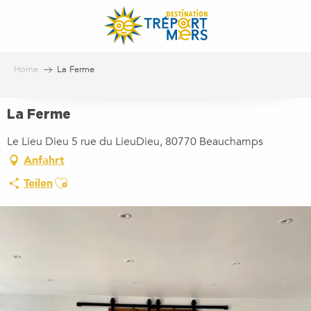
Aller
au
contenu
principal
Home
La Ferme
La Ferme
Le Lieu Dieu 5 rue du LieuDieu, 80770 Beauchamps
Anfahrt
Ajouter aux favoris
Teilen