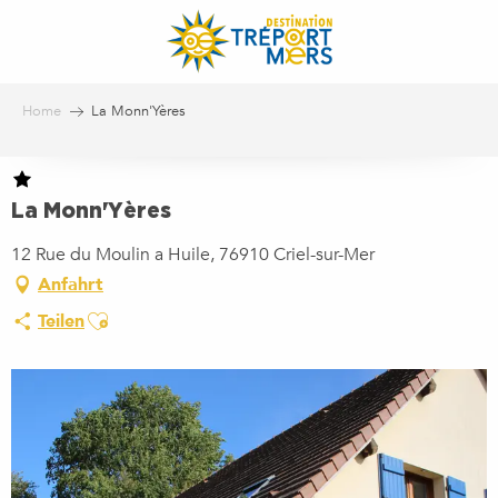
Aller
au
contenu
principal
Home
La Monn'Yères
La Monn'Yères
12 Rue du Moulin a Huile, 76910 Criel-sur-Mer
Anfahrt
Ajouter aux favoris
Teilen