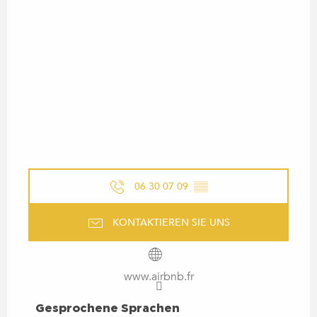
06 30 07 09
▒▒
KONTAKTIEREN SIE UNS
www.airbnb.fr
GESPROCHENE SPRACHEN
Gesprochene Sprachen