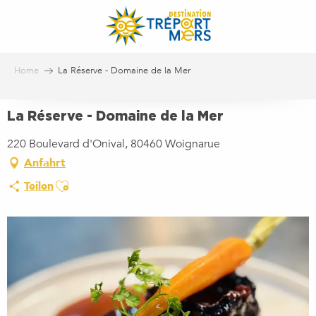
Aller
au
contenu
principal
Home
La Réserve - Domaine de la Mer
La Réserve - Domaine de la Mer
220 Boulevard d'Onival, 80460 Woignarue
Anfahrt
Ajouter aux favoris
Teilen