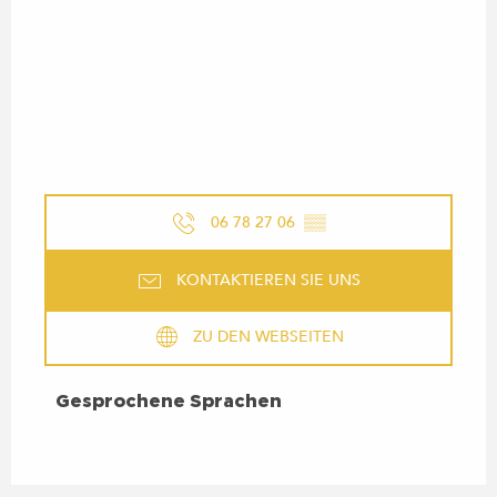
06 78 27 06
▒▒
KONTAKTIEREN SIE UNS
ZU DEN WEBSEITEN
GESPROCHENE SPRACHEN
Gesprochene Sprachen