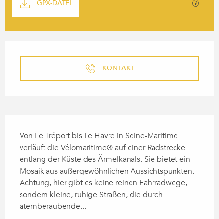
Mit GP
GPX-DATEI
ÖFFNUNGSZEITEN & KONTA
KONTAKT
BESCHREIBUNG
Von Le Tréport bis Le Havre in Seine-Maritime 
verläuft die Vélomaritime® auf einer Radstrecke 
entlang der Küste des Ärmelkanals. Sie bietet ein 
Mosaik aus außergewöhnlichen Aussichtspunkten. 
Achtung, hier gibt es keine reinen Fahrradwege, 
sondern kleine, ruhige Straßen, die durch 
atemberaubende...