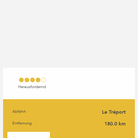
Herausfordernd
Abfahrt
Le Tréport
PRAKTISCHE INFORMATIO
Entfernung
180.0 km
DOKUMENTATION