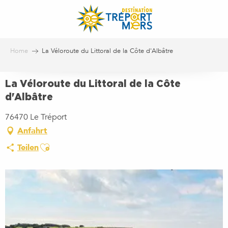
Aller
au
contenu
principal
Home
La Véloroute du Littoral de la Côte d'Albâtre
La Véloroute du Littoral de la Côte
d'Albâtre
76470 Le Tréport
Anfahrt
Ajouter aux favoris
Teilen