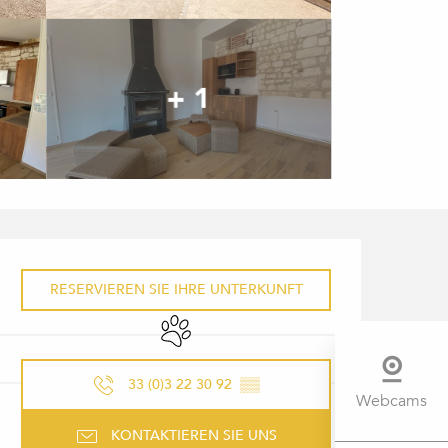
+ 1
ÖFFNUNGSZEITEN & KONTAK
RESERVIEREN SIE IHRE UNTERKUNFT
Tiere erlaubt
33 (0)3 22 30 92
▒▒
Webcams
KONTAKTIEREN SIE UNS