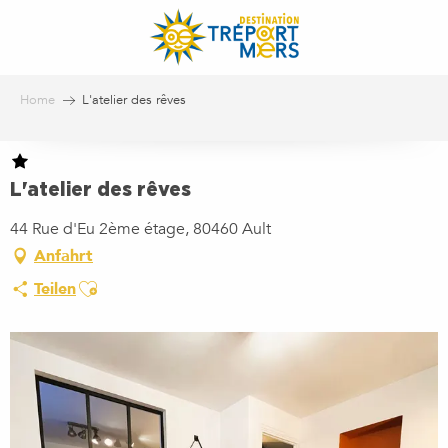
Aller
au
contenu
principal
Home
L'atelier des rêves
L'atelier des rêves
44 Rue d'Eu 2ème étage, 80460 Ault
Anfahrt
Ajouter aux favoris
Teilen