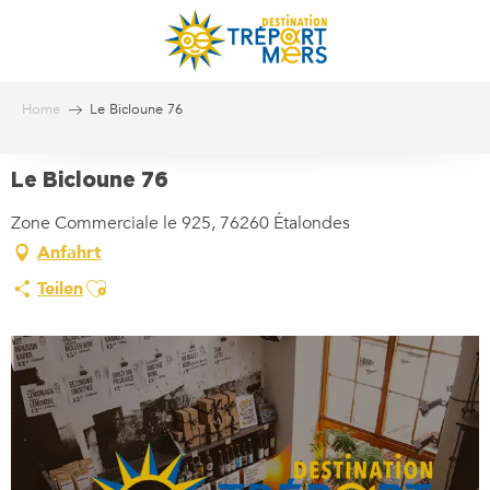
Aller
au
contenu
principal
Home
Le Bicloune 76
Le Bicloune 76
Zone Commerciale le 925, 76260 Étalondes
Anfahrt
Ajouter aux favoris
Teilen