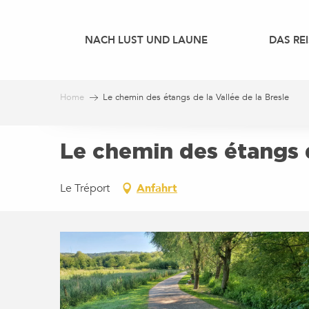
Aller
au
NACH LUST UND LAUNE
DAS REI
contenu
principal
Home
Le chemin des étangs de la Vallée de la Bresle
Le chemin des étangs d
Le Tréport
Anfahrt