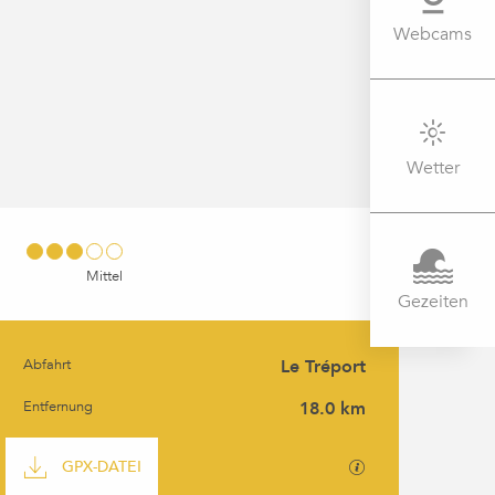
Webcams
Wetter
Mittel
Gezeiten
Abfahrt
Le Tréport
PRAKTISCHE INFORMATION
Entfernung
18.0 km
DOKUMENTATION
Mit GPX / KML-Da
GPX-DATEI