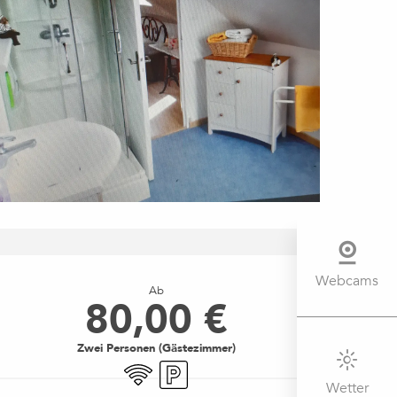
ÖFFNUNGSZEITEN & KONTAK
Webcams
Ab
80,00 €
Zwei Personen (Gästezimmer)
Wi-Fi
Parkplatz
Wetter