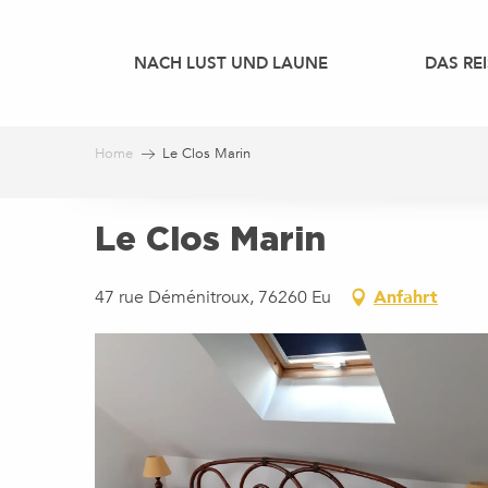
Aller
au
NACH LUST UND LAUNE
DAS REI
contenu
principal
Home
Le Clos Marin
Le Clos Marin
47 rue Déménitroux, 76260 Eu
Anfahrt