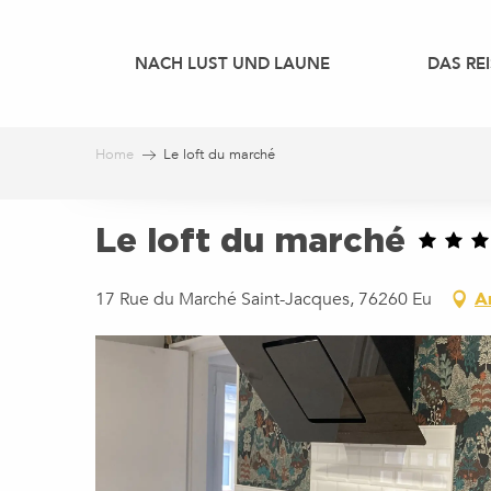
Aller
au
NACH LUST UND LAUNE
DAS REI
contenu
principal
Home
Le loft du marché
Le loft du marché
17 Rue du Marché Saint-Jacques, 76260 Eu
A