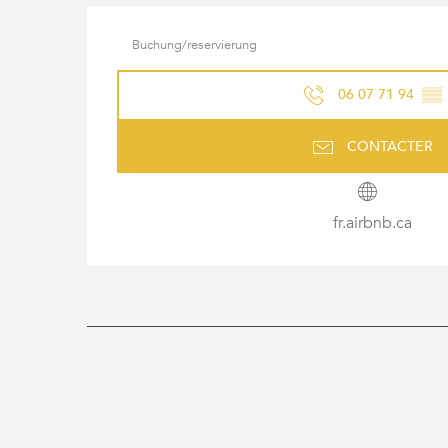
Buchung/reservierung
06 07 71 94
▒▒
CONTACTER
fr.airbnb.ca