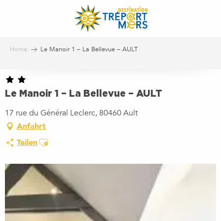
Aller
au
contenu
principal
Home
Le Manoir 1 – La Bellevue – AULT
Le Manoir 1 – La Bellevue – AULT
17 rue du Général Leclerc, 80460 Ault
Anfahrt
Ajouter aux favoris
Teilen