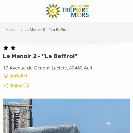
Aller
au
contenu
principal
Home
Le Manoir 2 - "Le Beffroi"
Le Manoir 2 - "Le Beffroi"
17 Avenue du Général Leclerc, 80460 Ault
Anfahrt
Ajouter aux favoris
Teilen