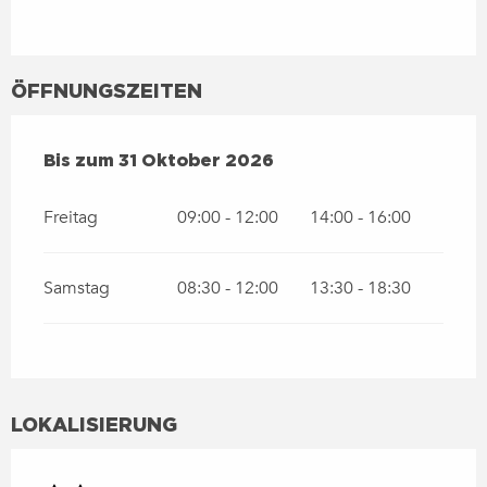
ÖFFNUNGSZEITEN
VOM
1 APRIL 2026
BIS ZUM
31 OKTOBER 2026
Bis zum
31 Oktober 2026
Freitag
09:00 - 12:00
14:00 - 16:00
Samstag
08:30 - 12:00
13:30 - 18:30
LOKALISIERUNG