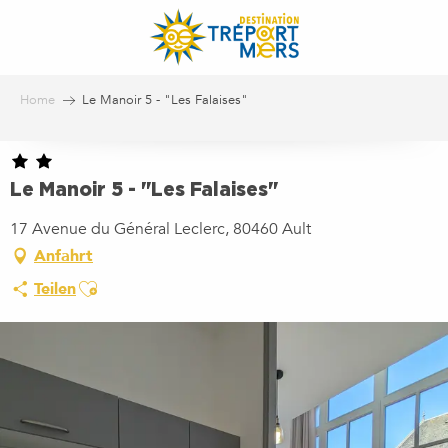
Aller
au
contenu
principal
Home
Le Manoir 5 - "Les Falaises"
Le Manoir 5 - "Les Falaises"
17 Avenue du Général Leclerc, 80460 Ault
Anfahrt
Ajouter aux favoris
Teilen