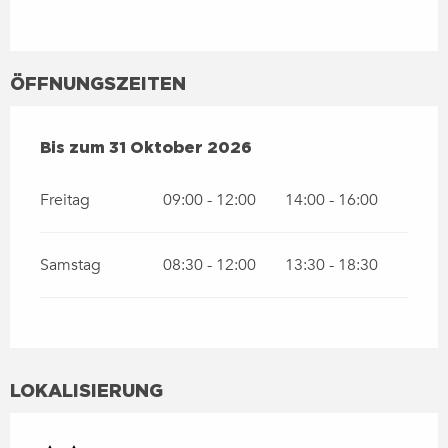
ÖFFNUNGSZEITEN
VOM
1 APRIL 2026
BIS ZUM
31 OKTOBER 2026
Bis zum
31 Oktober 2026
Freitag
09:00 - 12:00
14:00 - 16:00
Samstag
08:30 - 12:00
13:30 - 18:30
LOKALISIERUNG