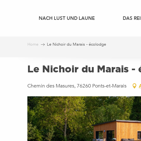
Aller
au
NACH LUST UND LAUNE
DAS REI
contenu
principal
Home
Le Nichoir du Marais - écolodge
Le Nichoir du Marais -
Chemin des Masures, 76260 Ponts-et-Marais