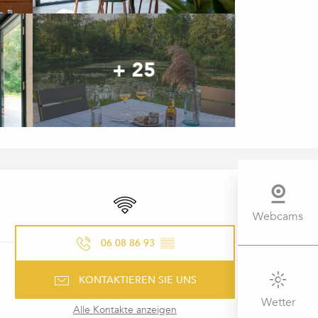
+ 25
ÖFFNUNGSZEITEN & KONTAK
Wi-Fi
Webcams
06 08 86 93
▒▒
KONTAKTIEREN SIE UNS
Wetter
Alle Kontakte anzeigen