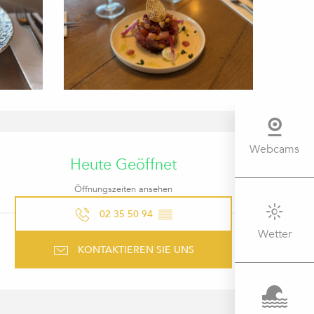
ÖFFNUNGSZEITEN & KONTAK
Webcams
Heute Geöffnet
Öffnungszeiten ansehen
02 35 50 94
▒▒
Wetter
KONTAKTIEREN SIE UNS