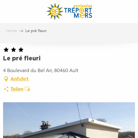
Aller
au
contenu
principal
Home
Le pré fleuri
Le pré fleuri
4 Boulevard du Bel Air, 80460 Ault
Anfahrt
Ajouter aux favoris
Teilen