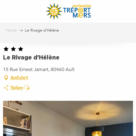
Aller
au
contenu
principal
Home
Le Rivage d'Hélène
Le Rivage d'Hélène
15 Rue Ernest Jamart, 80460 Ault
Anfahrt
Ajouter aux favoris
Teilen