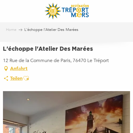
Aller
au
contenu
principal
Home
L'échoppe l'Atelier Des Marées
L'échoppe l'Atelier Des Marées
12 Rue de la Commune de Paris, 76470 Le Tréport
Anfahrt
Ajouter aux favoris
Teilen