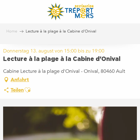
Aller
au
contenu
principal
Home
Lecture à la plage à la Cabine d'Onival
Donnerstag 13. august von 15:00 bis zu 19:00
Lecture à la plage à la Cabine d'Onival
Cabine Lecture à la plage d'Onival - Onival, 80460 Ault
Anfahrt
Ajouter aux favoris
Teilen