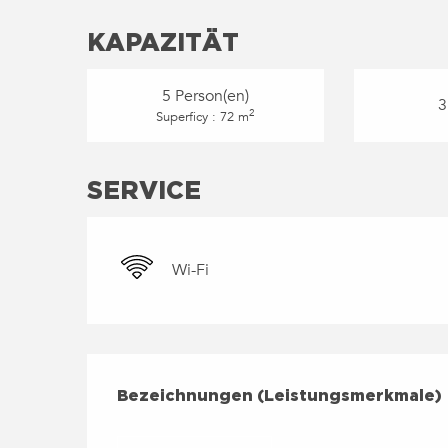
KAPAZITÄT
5 Person(en)
3
2
Superficy : 72 m
SERVICE
Wi-Fi
LEISTUNGENSMÖGLICH
BEZEICHNUNGEN (LEISTUNGSMERKMALE
Bezeichnungen (Leistungsmerkmale)