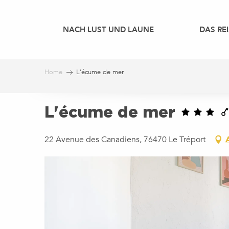
Aller
au
NACH LUST UND LAUNE
DAS REI
contenu
principal
Home
L'écume de mer
L'écume de mer
22 Avenue des Canadiens, 76470 Le Tréport