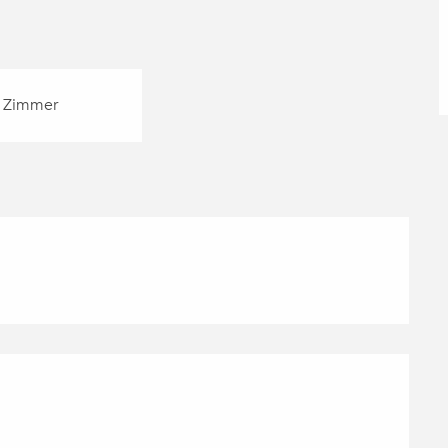
 Zimmer
KEITEN
)