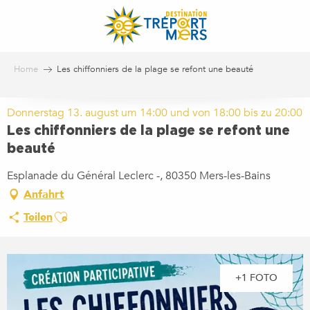
Aller
au
contenu
principal
Home
Les chiffonniers de la plage se refont une beauté
Donnerstag 13. august um 14:00 und von 18:00 bis zu 20:00
Les chiffonniers de la plage se refont une
beauté
Esplanade du Général Leclerc -, 80350 Mers-les-Bains
Anfahrt
Ajouter aux favoris
Teilen
+1 FOTO