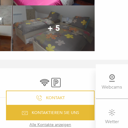
+ 5
ÖFFNUNGSZEITEN & KONTAK
Wi-Fi
Parkplatz
Webcams
KONTAKT
KONTAKTIEREN SIE UNS
Wetter
Alle Kontakte anzeigen