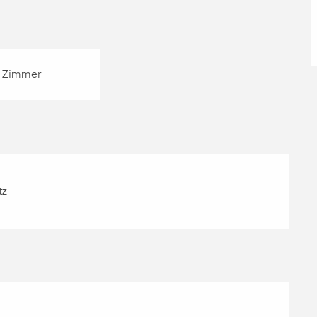
 Zimmer
tz