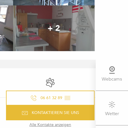
+ 2
ÖFFNUNGSZEITEN & KONTAK
Webcams
Tiere erlaubt
06 61 32 89
▒▒
KONTAKTIEREN SIE UNS
Wetter
Alle Kontakte anzeigen