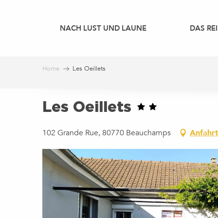
Aller
au
NACH LUST UND LAUNE
DAS REI
contenu
principal
Home
Les Oeillets
Les Oeillets
102 Grande Rue, 80770 Beauchamps
Anfahr