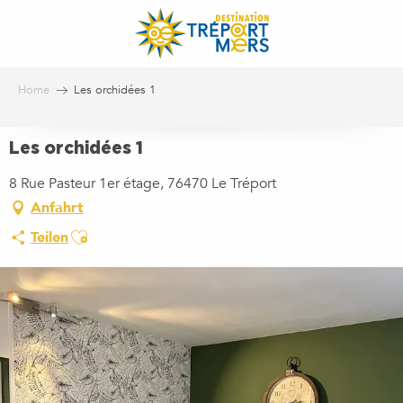
Aller
au
contenu
principal
Home
Les orchidées 1
Les orchidées 1
8 Rue Pasteur 1er étage, 76470 Le Tréport
Anfahrt
Ajouter aux favoris
Teilen