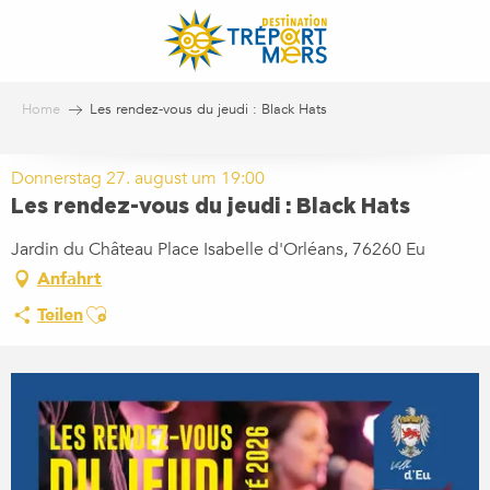
Aller
au
contenu
principal
Home
Les rendez-vous du jeudi : Black Hats
Donnerstag 27. august um 19:00
Les rendez-vous du jeudi : Black Hats
Jardin du Château Place Isabelle d'Orléans, 76260 Eu
Anfahrt
Ajouter aux favoris
Teilen