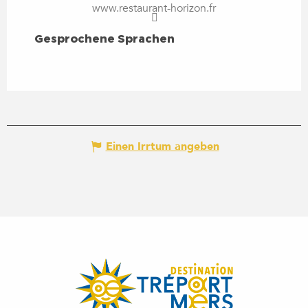
www.restaurant-horizon.fr
GESPROCHENE SPRACHEN
Gesprochene Sprachen
Einen Irrtum angeben