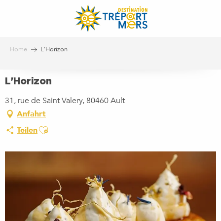
Aller
au
contenu
principal
Home
L'Horizon
L'Horizon
31, rue de Saint Valery, 80460 Ault
Anfahrt
Ajouter aux favoris
Teilen