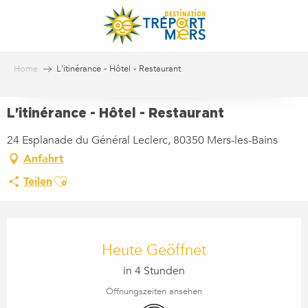
Aller
au
contenu
principal
Home
L'itinérance - Hôtel - Restaurant
L'itinérance - Hôtel - Restaurant
24 Esplanade du Général Leclerc, 80350 Mers-les-Bains
Anfahrt
Ajouter aux favoris
Teilen
ÖFFNUNGSZEITEN & KONTA
Heute Geöffnet
in 4 Stunden
Öffnungszeiten ansehen
Wi-Fi