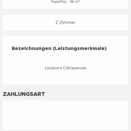
2
Superficy : 46 m
2 Zimmer
LEISTUNGENSMÖGLICHKEIT
BEZEICHNUNGEN (LEISTUNGSMERKMALE)
Bezeichnungen (Leistungsmerkmale)
Locations CléVacances
ZAHLUNGSART