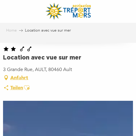
Aller
au
contenu
principal
Home
Location avec vue sur mer
Location avec vue sur mer
3 Grande Rue, AULT, 80460 Ault
Anfahrt
Ajouter aux favoris
Teilen