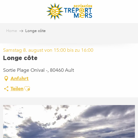
Aller
au
contenu
principal
Home
Longe côte
Samstag 8. august von 15:00 bis zu 16:00
Longe côte
Sortie Plage Onival -, 80460 Ault
Anfahrt
Ajouter aux favoris
Teilen