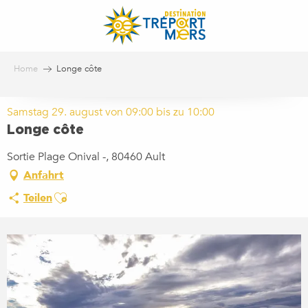
Aller
au
contenu
principal
Home
Longe côte
Samstag 29. august von 09:00 bis zu 10:00
Longe côte
Sortie Plage Onival -, 80460 Ault
Anfahrt
Ajouter aux favoris
Teilen