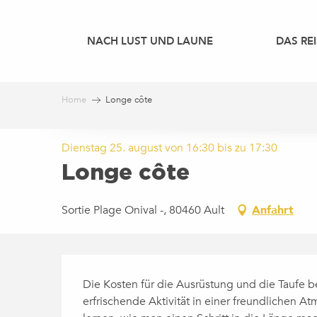
Aller
au
NACH LUST UND LAUNE
DAS REI
contenu
principal
Home
Longe côte
Dienstag 25. august von 16:30 bis zu 17:30
Longe côte
Sortie Plage Onival -, 80460 Ault
Anfahrt
BESCHREIBUNG
Die Kosten für die Ausrüstung und die Taufe b
erfrischende Aktivität in einer freundlichen At