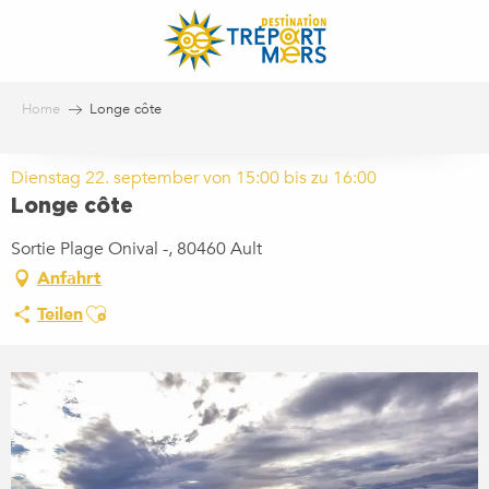
Aller
au
contenu
principal
Home
Longe côte
Dienstag 22. september von 15:00 bis zu 16:00
Longe côte
Sortie Plage Onival -, 80460 Ault
Anfahrt
Ajouter aux favoris
Teilen