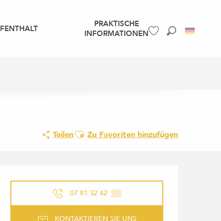
PRAKTISCHE
UFENTHALT
INFORMATIONEN
Suche
Voir les favoris
Ajouter aux favoris
Teilen
Zu Favoriten hinzufügen
ÖFFNUNGSZEITEN & KONTAK
07 81 32 42
▒▒
KONTAKTIEREN SIE UNS