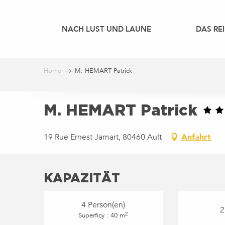
Aller
au
NACH LUST UND LAUNE
DAS REI
contenu
principal
Home
M. HEMART Patrick
M. HEMART Patrick
19 Rue Ernest Jamart, 80460 Ault
Anfahrt
KAPAZITÄT
4 Person(en)
2
2
Superficy : 40 m