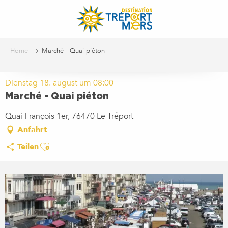
Aller
au
contenu
principal
Home
Marché - Quai piéton
Dienstag 18. august um 08:00
Marché - Quai piéton
Quai François 1er, 76470 Le Tréport
Anfahrt
Ajouter aux favoris
Teilen