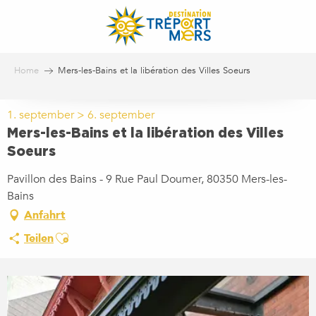
Aller
au
contenu
principal
Home
Mers-les-Bains et la libération des Villes Soeurs
1. september > 6. september
Mers-les-Bains et la libération des Villes
Soeurs
Pavillon des Bains - 9 Rue Paul Doumer, 80350 Mers-les-
Bains
Anfahrt
Ajouter aux favoris
Teilen