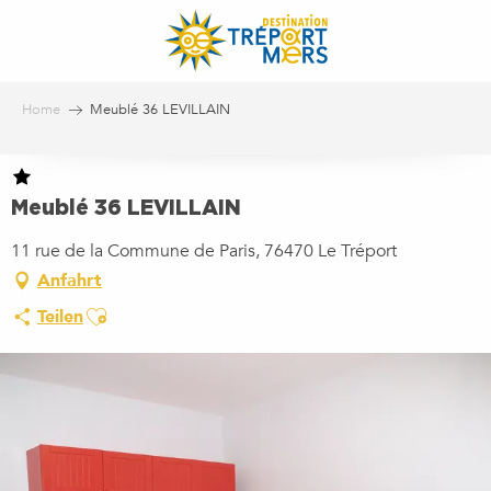
Aller
au
contenu
principal
Home
Meublé 36 LEVILLAIN
Meublé 36 LEVILLAIN
11 rue de la Commune de Paris, 76470 Le Tréport
Anfahrt
Ajouter aux favoris
Teilen