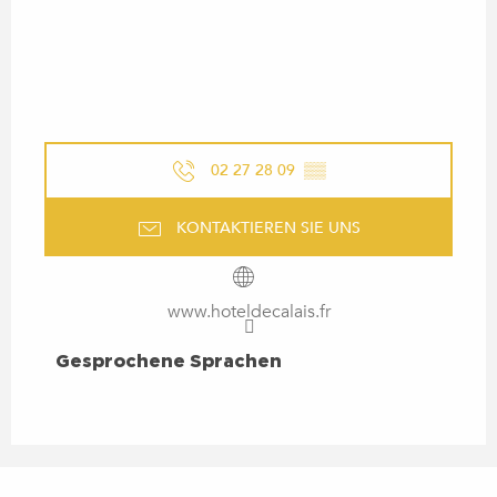
02 27 28 09
▒▒
KONTAKTIEREN SIE UNS
www.hoteldecalais.fr
GESPROCHENE SPRACHEN
Gesprochene Sprachen