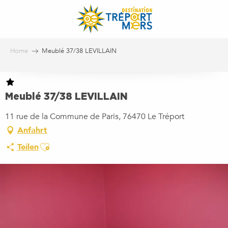
Aller
au
contenu
principal
Home
Meublé 37/38 LEVILLAIN
Meublé 37/38 LEVILLAIN
11 rue de la Commune de Paris, 76470 Le Tréport
Anfahrt
Ajouter aux favoris
Teilen