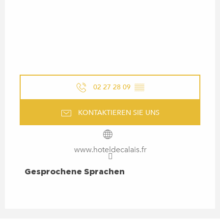
02 27 28 09
▒▒
KONTAKTIEREN SIE UNS
www.hoteldecalais.fr
GESPROCHENE SPRACHEN
Gesprochene Sprachen