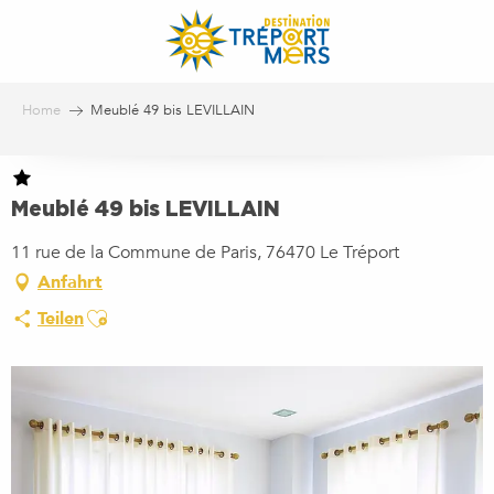
Aller
au
contenu
principal
Home
Meublé 49 bis LEVILLAIN
Meublé 49 bis LEVILLAIN
11 rue de la Commune de Paris, 76470 Le Tréport
Anfahrt
Ajouter aux favoris
Teilen