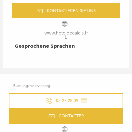
KONTAKTIEREN SIE UNS
www.hoteldecalais.fr
GESPROCHENE SPRACHEN
Gesprochene Sprachen
Buchung/reservierung
02 27 28 09
▒▒
CONTACTER