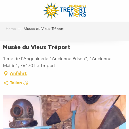
Aller
au
contenu
principal
Home
Musée du Vieux Tréport
Musée du Vieux Tréport
1 rue de l'Anguainerie "Ancienne Prison", "Ancienne
Mairie", 76470 Le Tréport
Anfahrt
Ajouter aux favoris
Teilen