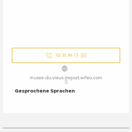
02 35 86 13
▒▒
musee-du-vieux-treport.wifeo.com
GESPROCHENE SPRACHEN
Gesprochene Sprachen