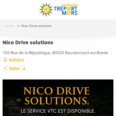
Aller
au
contenu
principal
Home
Nico Drive solutions
Nico Drive solutions
103 Rue de la République, 80220 Bouvaincourt-sur-Bresle
Anfahrt
Ajouter aux favoris
Teilen